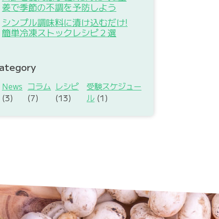
姜で季節の不調を予防しよう
シンプル調味料に漬け込むだけ!
簡単冷凍ストックレシピ２選
ategory
News
コラム
レシピ
受験スケジュー
(3)
(7)
(13)
ル
(1)