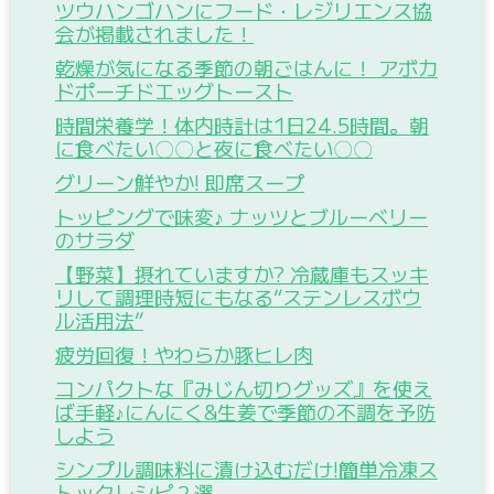
ツウハンゴハンにフード・レジリエンス協
会が掲載されました！
乾燥が気になる季節の朝ごはんに！ アボカ
ドポーチドエッグトースト
時間栄養学！体内時計は1日24.5時間。朝
に食べたい〇〇と夜に食べたい〇〇
グリーン鮮やか! 即席スープ
トッピングで味変♪ ナッツとブルーベリー
のサラダ
【野菜】摂れていますか? 冷蔵庫もスッキ
リして調理時短にもなる“ステンレスボウ
ル活用法”
疲労回復！やわらか豚ヒレ肉
コンパクトな『みじん切りグッズ』を使え
ば手軽♪にんにく&生姜で季節の不調を予防
しよう
シンプル調味料に漬け込むだけ!簡単冷凍ス
トックレシピ２選