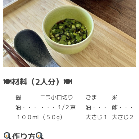
🍽材料（2人分）🍽
醤
ニラ小口切り
ごま
米
油・・・
・・・１/２束
油・・・
酢・・・
１００ml
（５０g）
大さじ１
大さじ２
作り方