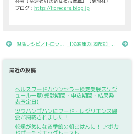
共著『幸運を引き寄せる冷蔵庫』（講談社）
ブログ：
http://korecara.blog.jp
温活レシピ／トロッとかきたまうどん
【冷凍庫の収納法】これなら大掃除も不要?! “100均アイテム”活用でポロポロごみを予防
最近の投稿
ヘルスフードカウンセラー検定受験スケジ
ュール一覧(受験期間・申込期間・結果発
表予定日)
ツウハンゴハンにフード・レジリエンス協
会が掲載されました！
乾燥が気になる季節の朝ごはんに！ アボカ
ドポーチドエッグトースト