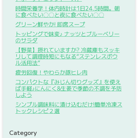
時間栄養学！体内時計は1日24.5時間。朝
に食べたい〇〇と夜に食べたい〇〇
グリーン鮮やか! 即席スープ
トッピングで味変♪ ナッツとブルーベリー
のサラダ
【野菜】摂れていますか? 冷蔵庫もスッキ
リして調理時短にもなる“ステンレスボウ
ル活用法”
疲労回復！やわらか豚ヒレ肉
コンパクトな『みじん切りグッズ』を使え
ば手軽♪にんにく&生姜で季節の不調を予防
しよう
シンプル調味料に漬け込むだけ!簡単冷凍ス
トックレシピ２選
Category